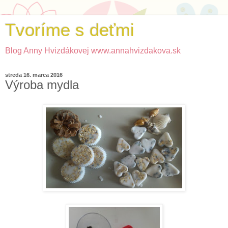
Tvoríme s deťmi
Blog Anny Hvizdákovej www.annahvizdakova.sk
streda 16. marca 2016
Výroba mydla